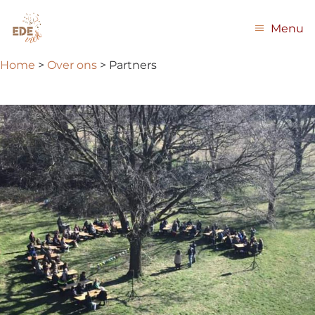
Menu
Home
>
Over ons
>
Partners